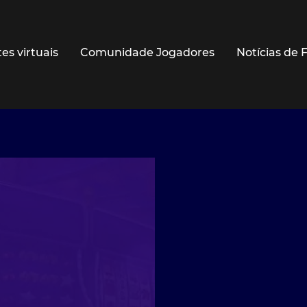
es virtuais
Comunidade Jogadores
Notícias de 