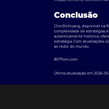
Conclusão
ChinShiHuang, disponível na 9
complexidade de estratégias e
autenticamente histórica, ofer
estratégia. Com atualizações 
ao redor do mundo.
8077win.com
Última atualização em 2026-05