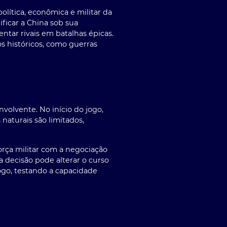
lítica, econômica e militar da
ficar a China sob sua
entar rivais em batalhas épicas.
s históricos, como guerras
volvente. No início do jogo,
naturais são limitados,
orça militar com a negociação
a decisão pode alterar o curso
ogo, testando a capacidade