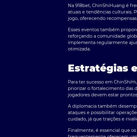
Na 918bet, ChinShiHuang é fr
atuais e tendências culturais. 
jogo, oferecendo recompensas e
Esses eventos também proporc
reforçando a comunidade globa
implementa regularmente ajuste
otimizada.
Estratégias 
Para ter sucesso em ChinShiHu
priorizar o fortalecimento das
jogadores devem estar prontos
A diplomacia também desempen
ataques e possibilitar operaçõ
cuidado, já que traições e riv
Finalmente, é essencial que os
frequentemente oferecem vanta