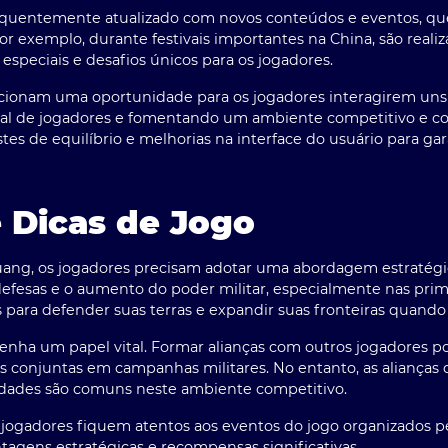
equentemente atualizado com novos conteúdos e eventos, qu
Por exemplo, durante festivais importantes na China, são real
speciais e desafios únicos para os jogadores.
ionam uma oportunidade para os jogadores interagirem uns 
l de jogadores e fomentando um ambiente competitivo e cola
s de equilíbrio e melhorias na interface do usuário para ga
e Dicas de Jogo
ang, os jogadores precisam adotar uma abordagem estratégica 
 defesas e o aumento do poder militar, especialmente nas prim
 para defender suas terras e expandir suas fronteiras quand
ha um papel vital. Formar alianças com outros jogadores po
es conjuntas em campanhas militares. No entanto, as aliança
alidades são comuns neste ambiente competitivo.
 jogadores fiquem atentos aos eventos do jogo organizados p
gens estratégicas e recompensas significativas.