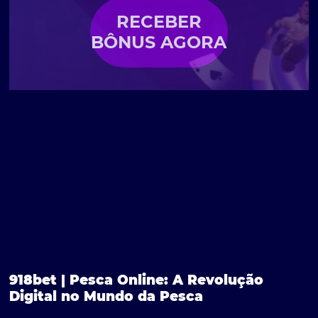
RECEBER
BÔNUS AGORA
918bet | Pesca Online: A Revolução
Digital no Mundo da Pesca