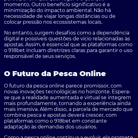
momento. Outro benefício significativo é a
minimização do impacto ambiental. Não há
necessidade de viajar longas distâncias ou de
colocar pressão nos ecossistemas locais.
No entanto, surgem desafios como a dependência
digital e possíveis questões de vício relacionadas às
apostas. Assim, é essencial que as plataformas como
o 918bet incluam diretrizes claras para garantir o uso
responsável de seus serviços.
O Futuro da Pesca Online
O futuro da pesca online parece promissor, com
novas inovações tecnológicas no horizonte. Espera-
se que a realidade aumentada e virtual se integrem
mais profundamente, tornando a experiência ainda
mais imersiva. Além disso, a parcela de mercado que
combina pesca e apostas deverá crescer, com
plataformas como o 918bet em constante
adaptação às demandas dos usuários.
Como a pesca online continua a evoluir, ela promete