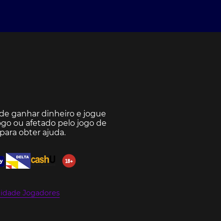
e ganhar dinheiro e jogue
go ou afetado pelo jogo de
para obter ajuda.
dade Jogadores