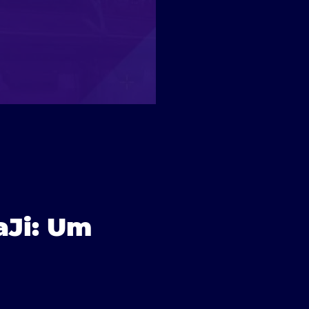
aJi: Um