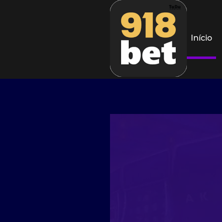
Início