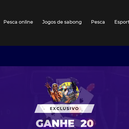
Pesca online
Jogos de sabong
Pesca
Esport
EXCLUSIVO
GANHE
20