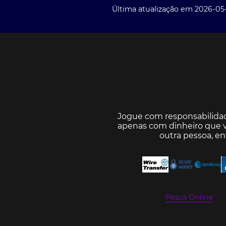
Última atualização em 2026-05
Jogue com responsabilida
apenas com dinheiro que v
outra pessoa, e
Pesca Online