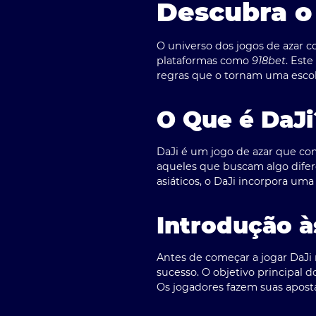
Descubra o
O universo dos jogos de azar co
plataformas como
918bet
. Est
regras que o tornam uma escolh
O Que é DaJi
DaJi é um jogo de azar que co
aqueles que buscam algo difere
asiáticos, o DaJi incorpora uma
Introdução à
Antes de começar a jogar DaJi 
sucesso. O objetivo principal 
Os jogadores fazem suas apost