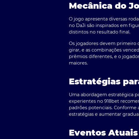
Mecânica do J
O jogo apresenta diversas
roda
no DaJi são inspirados em figu
distintos no resultado final.
Os jogadores devem primeiro de
girar, e as combinações vence
prêmios diferentes, e o joga
maiores.
Estratégias par
Uma abordagem estratégica pod
experientes no 918bet recome
padrões potenciais. Conforme 
estratégias e aumentar gradua
Eventos Atuais