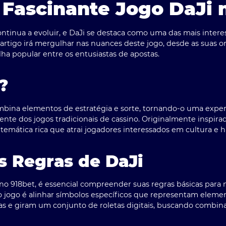
 Fascinante Jogo DaJi 
ntinua a evoluir, e
DaJi
se destaca como uma das mais intere
e artigo irá mergulhar nas nuances deste jogo, desde as suas
o
a popular entre os entusiastas de apostas.
?
mbina elementos de estratégia e sorte, tornando-o uma exper
nte dos jogos tradicionais de cassino. Originalmente inspir
 temática rica que atrai jogadores interessados em cultura e hi
s Regras de DaJi
no 918bet, é essencial compreender suas regras básicas para
do jogo é alinhar símbolos específicos que representam elem
as e giram um conjunto de roletas digitais, buscando combin