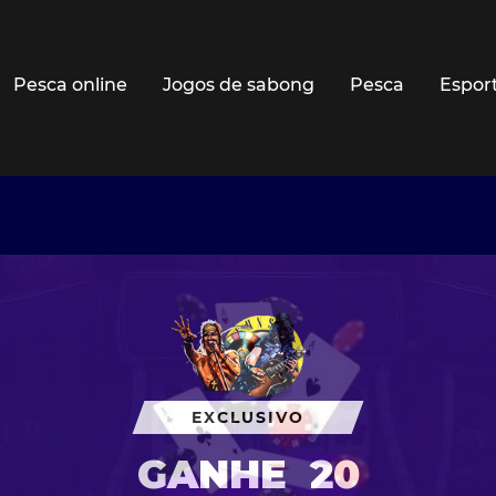
Pesca online
Jogos de sabong
Pesca
Esport
EXCLUSIVO
GANHE
20