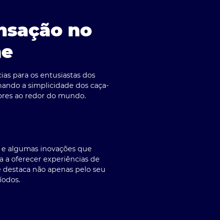
nsação no
ne
as para os entusiastas dos
nando a simplicidade dos caça-
ores ao redor do mundo.
s e algumas inovações que
 a oferecer experiências de
 se destaca não apenas pelo seu
íodos.