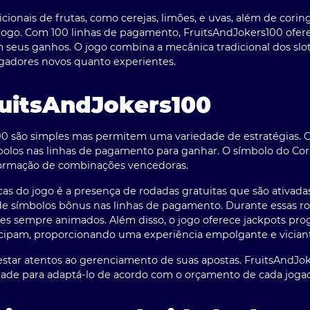
icionais de frutas, como cerejas, limões, e uvas, além de cor
 jogo. Com 100 linhas de pagamento, FruitsAndJokers100 ofer
 seus ganhos. O jogo combina a mecânica tradicional dos sl
gadores novos quanto experientes.
ruitsAndJokers100
00 são simples mas permitem uma variedade de estratégias. O
mbolos nas linhas de pagamento para ganhar. O símbolo do Cor
a formação de combinações vencedoras.
icas do jogo é a presença de rodadas gratuitas que são ativad
 símbolos bônus nas linhas de pagamento. Durante essas ro
s sempre animados. Além disso, o jogo oferece jackpots pr
cipam, proporcionando uma experiência empolgante e vician
ar atentos ao gerenciamento de suas apostas. FruitsAndJoke
idade para adaptá-lo de acordo com o orçamento de cada joga