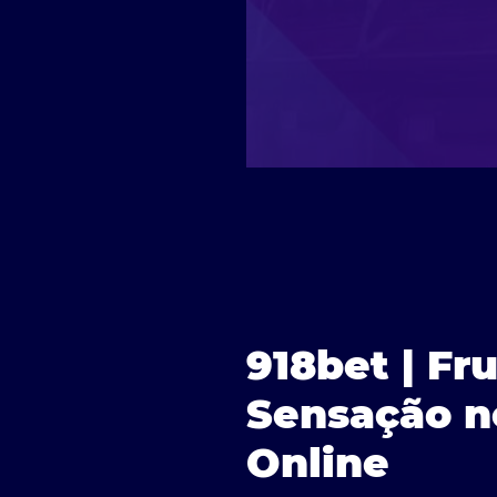
918bet | F
Sensação n
Online