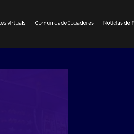
es virtuais
Comunidade Jogadores
Notícias de 