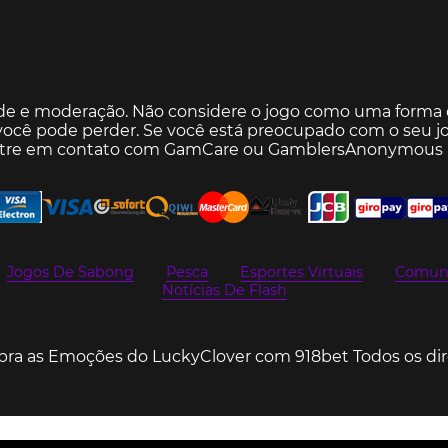
de e moderação. Não considere o jogo como uma forma d
ocê pode perder. Se você está preocupado com o seu jo
ntre em contato com
GamCare
ou
GamblersAnonymous
Jogos De Sabong
Pesca
Esportes Virtuais
Comuni
Notícias De Flash
bra as Emoções do LuckyClover com 918bet Todos os dir