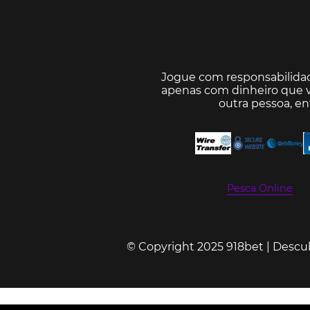
Jogue com responsabilida
apenas com dinheiro que v
outra pessoa, e
Pesca Online
© Copyright 2025 918bet | Descu