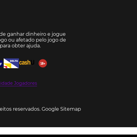
e ganhar dinheiro e jogue
go ou afetado pelo jogo de
para obter ajuda.
dade Jogadores
eitos reservados.
Google Sitemap