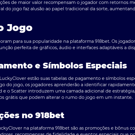
ações de maior valor recompensam o jogador com retornos me
al do jogo faz alusão ao papel tradicional da sorte, aumentand
o Jogo
boram para sua popularidade na plataforma 918bet. Os jogad
junção perfeita de gráficos, áudio e interfaces adaptáveis a di
amento e Símbolos Especiais
 LuckyClover estão suas tabelas de pagamento e símbolos espe
go do jogo, os jogadores aprenderão a identificar rapidamente
d e o Scatter introduzem uma camada adicional de estratégi
ros grátis que podem alterar o rumo do jogo em um instante.
ções no 918bet
ckyClover na plataforma 918bet são as promoções e bônus co
adores, recompensas de fidelidade e eventos especiais que po