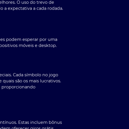
lhores. O uso do trevo de
o a expectativa a cada rodada.
ores podem esperar por uma
spositivos móveis e desktop.
ciais. Cada símbolo no jogo
 quais são os mais lucrativos.
a, proporcionando
ntínuos. Estas incluem bônus
dem oferecer giros grátis