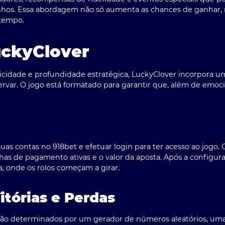
anhos. Essa abordagem não só aumenta as chances de ganha
 tempo.
uckyClover
icidade e profundidade estratégica, LuckyClover incorpora u
var. O jogo está formatado para garantir que, além de emocio
uas contas no 918bet e efetuar login para ter acesso ao jogo
as de pagamento ativas e o valor da aposta. Após a configur
da, onde os rolos começam a girar.
itórias e Perdas
são determinados por um gerador de números aleatórios, um