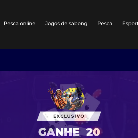
Pesca online
Jogos de sabong
Pesca
Esport
EXCLUSIVO
GANHE
20