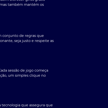
r, mas também mantém os
m conjunto de regras que
nante, seja justo e respeite as
. Cada sessão de jogo começa
ação, um simples clique no
a tecnologia que assegura que