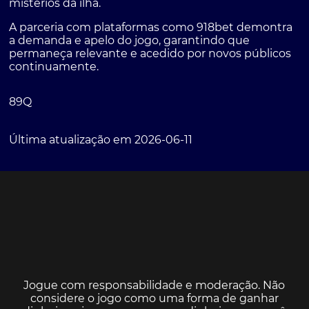
mistérios da ilha.
A parceria com plataformas como 918bet demontra
a demanda e apelo do jogo, garantindo que
permaneça relevante e acedido por novos públicos
continuamente.
89Q
Última atualização em 2026-06-11
Jogue com responsabilidade e moderação. Não
considere o jogo como uma forma de ganhar