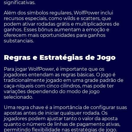
significativas.
Além dos símbolos regulares,
WolfPower
inclui
recursos especiais, como wilds e scatters, que
podem ativar rodadas grátis e multiplicadores de
ganhos. Esses bônus aumentam a emoção e
oferecem mais oportunidades para ganhos
substanciais.
Regras e Estratégias de Jogo
Para jogar
WolfPower
, é importante que os
jogadores entendam as regras básicas. O jogo é
tradicionalmente jogado em uma grade padrão de
caça-níqueis com cinco cilindros, mas pode ter
variações dependendo do modo de jogo
selecionado.
Uma regra chave é a importância de configurar suas
apostas antes de iniciar qualquer rodada. Os
jogadores podem ajustar tanto o valor da aposta
quanto o número de linhas de pagamento ativas,
permitindo flexibilidade nas estratégias de jogo.