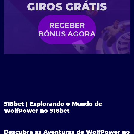
GIROS GRÁTIS
RECEBER
BÔNUS AGORA
918bet | Explorando o Mundo de
WolfPower no 918bet
Descubra as Aventuras de WolfPower no